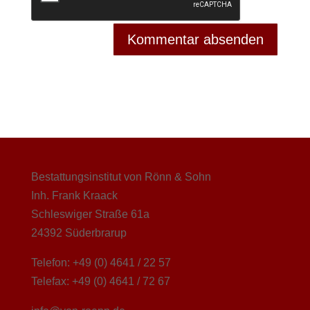
Bestattungsinstitut von Rönn & Sohn
Inh. Frank Kraack
Schleswiger Straße 61a
24392 Süderbrarup
Telefon: +49 (0) 4641 / 22 57
Telefax: +49 (0) 4641 / 72 67