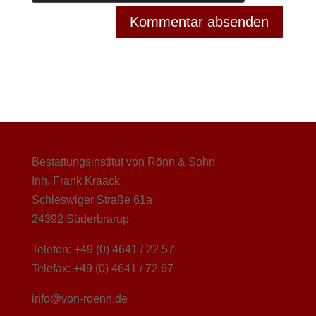
Bestattungsinstitut von Rönn & Sohn
Inh. Frank Kraack
Schleswiger Straße 61a
24392 Süderbrarup
Telefon: +49 (0) 4641 / 22 57
Telefax: +49 (0) 4641 / 72 67
info@von-roenn.de