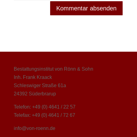
Bestattungsinstitut von Rönn & Sohn
Inh. Frank Kraack
Schleswiger Straße 61a
24392 Süderbrarup
Telefon: +49 (0) 4641 / 22 57
Telefax: +49 (0) 4641 / 72 67
info@von-roenn.de