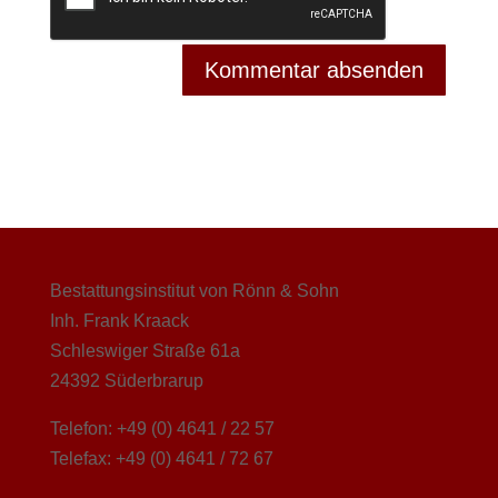
Bestattungsinstitut von Rönn & Sohn
Inh. Frank Kraack
Schleswiger Straße 61a
24392 Süderbrarup
Telefon: +49 (0) 4641 / 22 57
Telefax: +49 (0) 4641 / 72 67