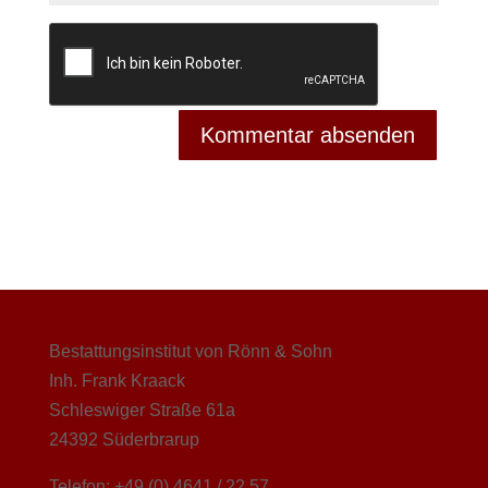
Bestattungsinstitut von Rönn & Sohn
Inh. Frank Kraack
Schleswiger Straße 61a
24392 Süderbrarup
Telefon: +49 (0) 4641 / 22 57