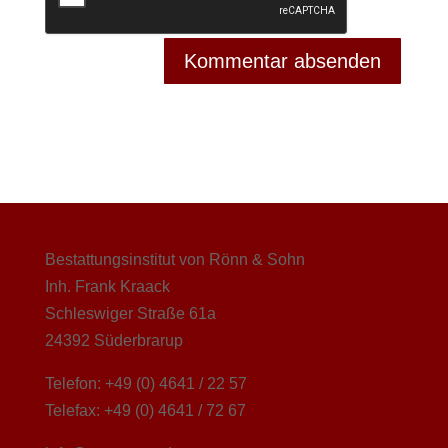
Bestattungsinstitut von Rönn & Sohn
Inh. Frank Kraack
Schleswiger Straße 61a
24392 Süderbrarup
Telefon: +49 (0) 4641 / 22 57
Telefax: +49 (0) 4641 / 72 67