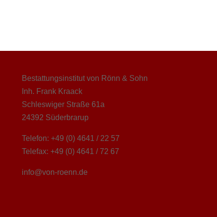
Bestattungsinstitut von Rönn & Sohn
Inh. Frank Kraack
Schleswiger Straße 61a
24392 Süderbrarup
Telefon: +49 (0) 4641 / 22 57
Telefax: +49 (0) 4641 / 72 67
info@von-roenn.de