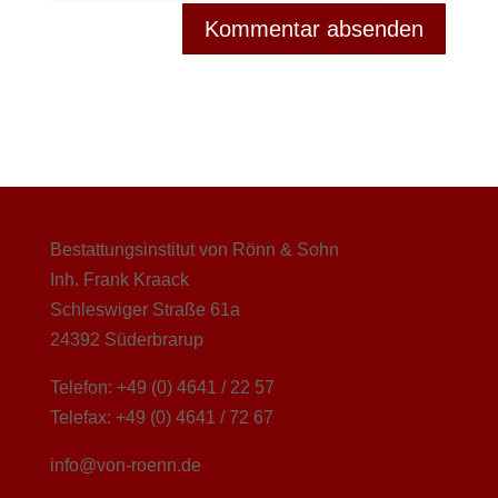
Bestattungsinstitut von Rönn & Sohn
Inh. Frank Kraack
Schleswiger Straße 61a
24392 Süderbrarup
Telefon: +49 (0) 4641 / 22 57
Telefax: +49 (0) 4641 / 72 67
info@von-roenn.de