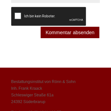
Bestattungsinstitut von Rönn & Sohn
Inh. Frank Kraack
Schleswiger Straße 61a
24392 Süderbrarup