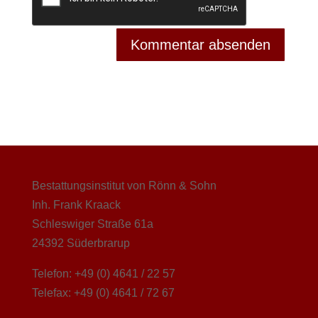
Bestattungsinstitut von Rönn & Sohn
Inh. Frank Kraack
Schleswiger Straße 61a
24392 Süderbrarup
Telefon: +49 (0) 4641 / 22 57
Telefax: +49 (0) 4641 / 72 67