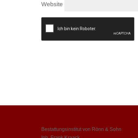
Website
Bestattungsinstitut von Rönn & Sohn
Inh. Frank Kraack