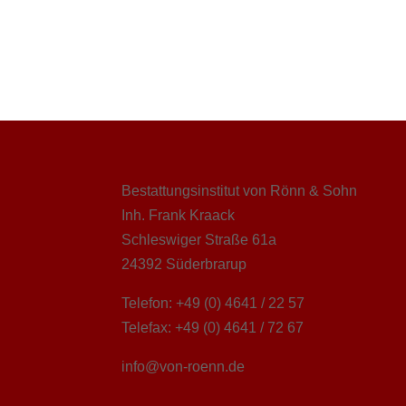
Bestattungsinstitut von Rönn & Sohn
Inh. Frank Kraack
Schleswiger Straße 61a
24392 Süderbrarup
Telefon: +49 (0) 4641 / 22 57
Telefax: +49 (0) 4641 / 72 67
info@von-roenn.de