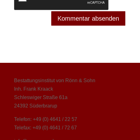
Bestattungsinstitut von Rönn & Sohn
Inh. Frank Kraack
Schleswiger Straße 61a
24392 Süderbrarup
Telefon: +49 (0) 4641 / 22 57
Telefax: +49 (0) 4641 / 72 67