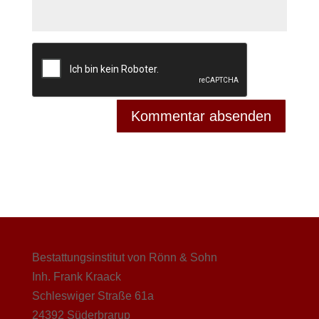
Bestattungsinstitut von Rönn & Sohn
Inh. Frank Kraack
Schleswiger Straße 61a
24392 Süderbrarup