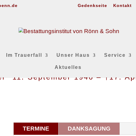
oenn.de
Gedenkseite
Kontakt
Im Trauerfall
Unser Haus
Service
Aktuelles
r *11. September 1946 – †17. Ap
TERMINE
DANKSAGUNG