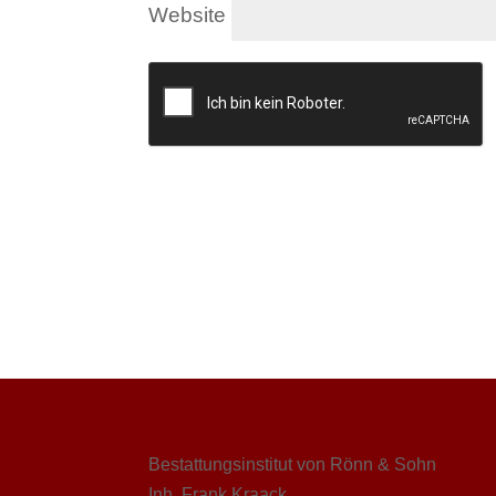
Website
Bestattungsinstitut von Rönn & Sohn
Inh. Frank Kraack