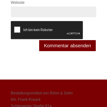
Website
Bestattungsinstitut von Rönn & Sohn
Inh. Frank Kraack
Schleswiger Straße 61a