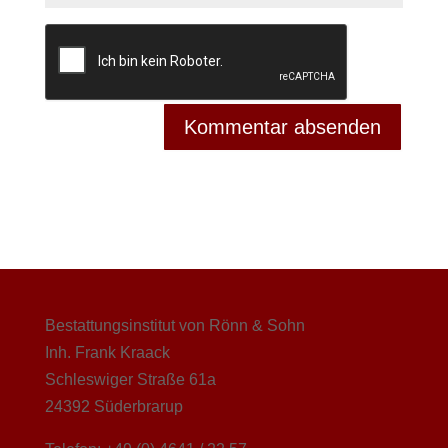
Bestattungsinstitut von Rönn & Sohn
Inh. Frank Kraack
Schleswiger Straße 61a
24392 Süderbrarup