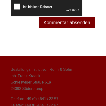
Bestattungsinstitut von Rönn & Sohn
Inh. Frank Kraack
Schleswiger Straße 61a
24392 Süderbrarup
Telefon: +49 (0) 4641 / 22 57
Telefax: +49 (0) 4641 / 72 67