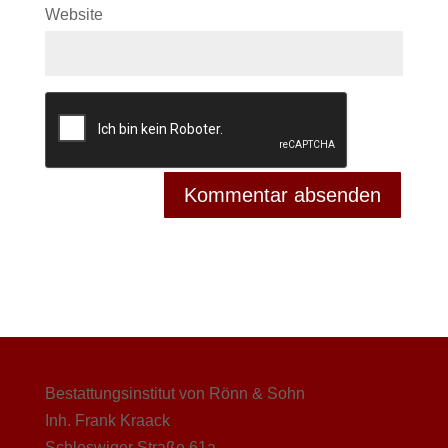
Website
Bestattungsinstitut von Rönn & Sohn
Inh. Frank Kraack
Schleswiger Straße 61a