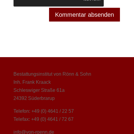
Bestattungsinstitut von Rönn & Sohn
Inh. Frank Kraack
Schleswiger Straße 61a
24392 Süderbrarup
Telefon: +49 (0) 4641 / 22 57
Telefax: +49 (0) 4641 / 72 67
info@von-roenn.de