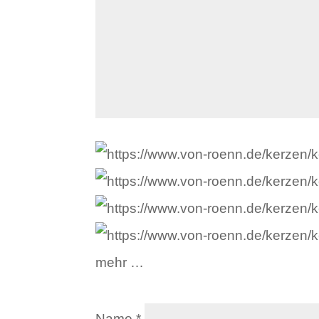
mehr …
Name
*