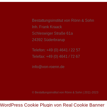
Bestattungsinstitut von Rönn & Sohn
Inh. Frank Kraack
Schleswiger Straße 61a
24392 Süderbrarup
Telefon: +49 (0) 4641 / 22 57
Telefax: +49 (0) 4641 / 72 67
info@von-roenn.de
© Bestattungsinstitut von Rönn & Sohn | 2011-2023
WordPress Cookie Plugin von Real Cookie Banner