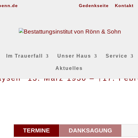
oenn.de
Gedenkseite
Kontakt
Im Trauerfall
Unser Haus
Service
Aktuelles
aysen *13. März 1930 – †17. Feb
TERMINE
DANKSAGUNG