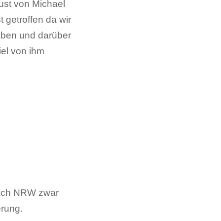
ust von Michael
 getroffen da wir
aben und darüber
el von ihm
nach NRW zwar
erung.