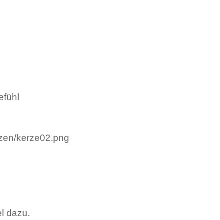
efühl
l dazu.