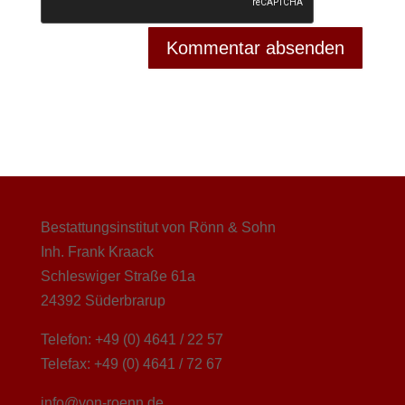
Bestattungsinstitut von Rönn & Sohn
Inh. Frank Kraack
Schleswiger Straße 61a
24392 Süderbrarup
Telefon: +49 (0) 4641 / 22 57
Telefax: +49 (0) 4641 / 72 67
info@von-roenn.de