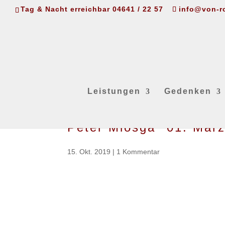
Tag & Nacht erreichbar 04641 / 22 57
info@von-r
Leistungen
Gedenken
Peter Miosga *01. Mär
15. Okt. 2019
|
1 Kommentar