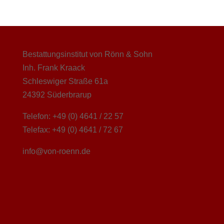
Bestattungsinstitut von Rönn & Sohn
Inh. Frank Kraack
Schleswiger Straße 61a
24392 Süderbrarup
Telefon: +49 (0) 4641 / 22 57
Telefax: +49 (0) 4641 / 72 67
info@von-roenn.de