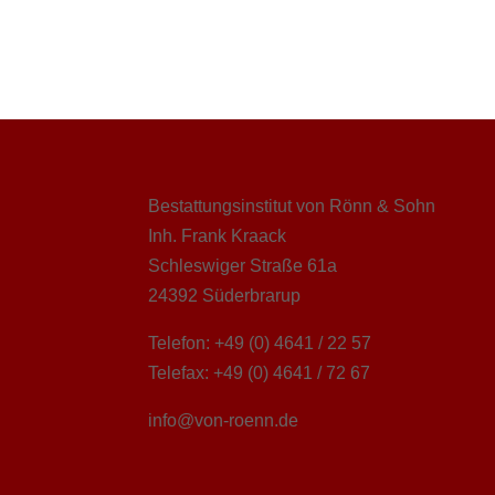
Bestattungsinstitut von Rönn & Sohn
Inh. Frank Kraack
Schleswiger Straße 61a
24392 Süderbrarup
Telefon: +49 (0) 4641 / 22 57
Telefax: +49 (0) 4641 / 72 67
info@von-roenn.de