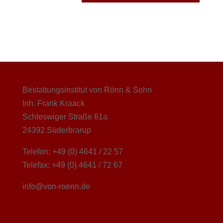
Bestattungsinstitut von Rönn & Sohn
Inh. Frank Kraack
Schleswiger Straße 61a
24392 Süderbrarup
Telefon: +49 (0) 4641 / 22 57
Telefax: +49 (0) 4641 / 72 67
info@von-roenn.de