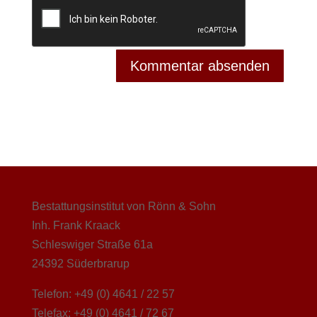
Bestattungsinstitut von Rönn & Sohn
Inh. Frank Kraack
Schleswiger Straße 61a
24392 Süderbrarup
Telefon: +49 (0) 4641 / 22 57
Telefax: +49 (0) 4641 / 72 67