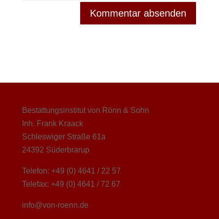
Bestattungsinstitut von Rönn & Sohn
Inh. Frank Kraack
Schleswiger Straße 61a
24392 Süderbrarup
Telefon: +49 (0) 4641 / 22 57
Telefax: +49 (0) 4641 / 72 67
info@von-roenn.de