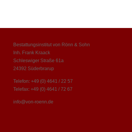
Bestattungsinstitut von Rönn & Sohn
Inh. Frank Kraack
Schleswiger Straße 61a
24392 Süderbrarup
Telefon: +49 (0) 4641 / 22 57
Telefax: +49 (0) 4641 / 72 67
info@von-roenn.de