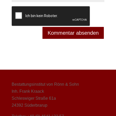
Bestattungsinstitut von Rönn & Sohn
Inh. Frank Kraack
Schleswiger Straße 61a
24392 Süderbrarup