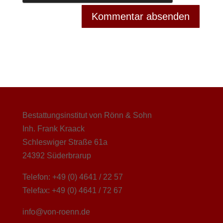
Bestattungsinstitut von Rönn & Sohn
Inh. Frank Kraack
Schleswiger Straße 61a
24392 Süderbrarup
Telefon: +49 (0) 4641 / 22 57
Telefax: +49 (0) 4641 / 72 67
info@von-roenn.de