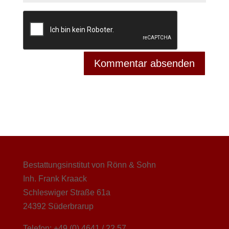
Bestattungsinstitut von Rönn & Sohn
Inh. Frank Kraack
Schleswiger Straße 61a
24392 Süderbrarup
Telefon: +49 (0) 4641 / 22 57