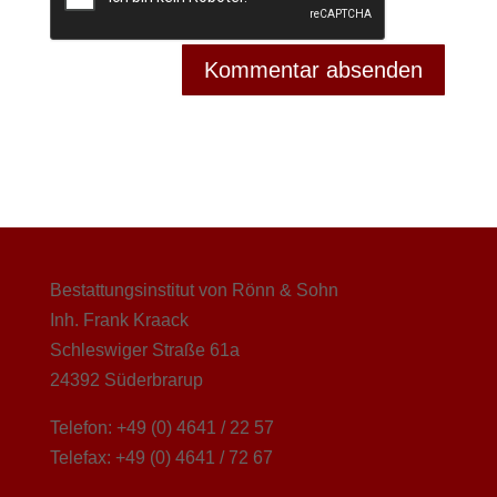
Bestattungsinstitut von Rönn & Sohn
Inh. Frank Kraack
Schleswiger Straße 61a
24392 Süderbrarup
Telefon: +49 (0) 4641 / 22 57
Telefax: +49 (0) 4641 / 72 67