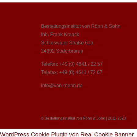
Bestattungsinstitut von Rönn & Sohn
Inh. Frank Kraack
Schleswiger Straße 61a
24392 Süderbrarup
Telefon: +49 (0) 4641 / 22 57
Telefax: +49 (0) 4641 / 72 67
info@von-roenn.de
© Bestattungsinstitut von Rönn & Sohn | 2011-2023
WordPress Cookie Plugin von Real Cookie Banner