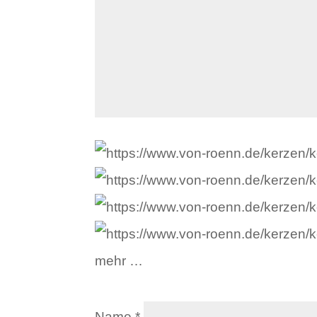
mehr …
Name
*