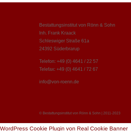
Bestattungsinstitut von Rönn & Sohn
Inh. Frank Kraack
Schleswiger Straße 61a
24392 Süderbrarup
Telefon: +49 (0) 4641 / 22 57
Telefax: +49 (0) 4641 / 72 67
info@von-roenn.de
© Bestattungsinstitut von Rönn & Sohn | 2011-2023
WordPress Cookie Plugin von Real Cookie Banner