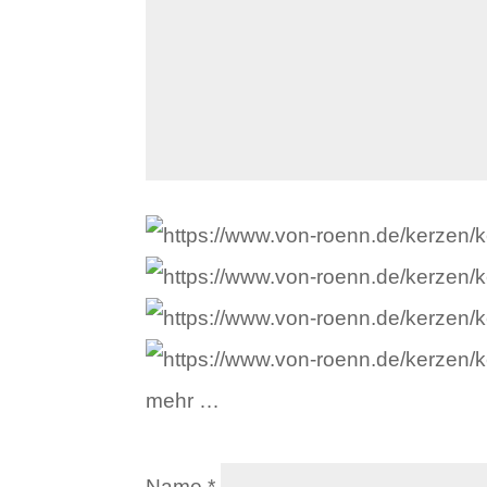
mehr …
Name
*