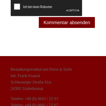
Bestattungsinstitut von Rönn & Sohn
Inh. Frank Kraack
Schleswiger Straße 61a
24392 Süderbrarup
Telefon: +49 (0) 4641 / 22 57
Telefax: +49 (0) 4641 / 72 67