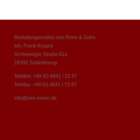
Bestattungsinstitut von Rönn & Sohn
Inh. Frank Kraack
Schleswiger Straße 61a
24392 Süderbrarup
Telefon: +49 (0) 4641 / 22 57
Telefax: +49 (0) 4641 / 72 67
info@von-roenn.de